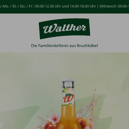
Mo. / Di. / Do. / Fr.: 09.00-12.30 Uhr und 14.00-18.00 Uhr | Mittwoch: 09.00