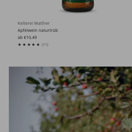
Kelterei Walther
Apfelwein naturtrüb
ab
€10,49
11
(11)