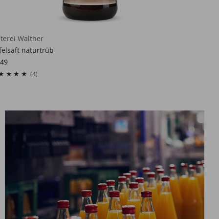
lterei Walther
felsaft naturtrüb
,49
4
(4)