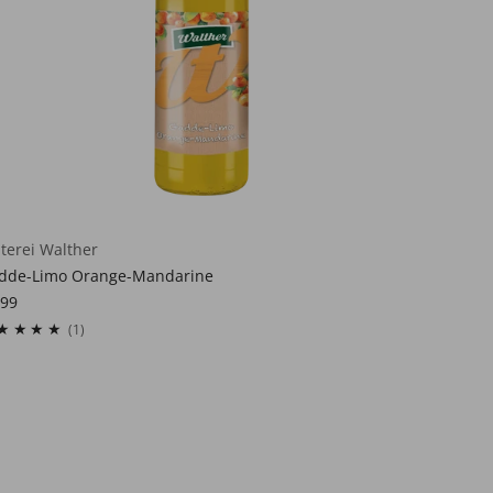
lterei Walther
dde-Limo Orange-Mandarine
,99
1
(1)