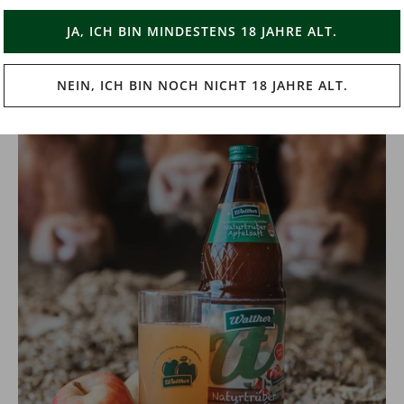
Wein- und Saftladen
JA, ICH BIN MINDESTENS 18 JAHRE ALT.
All unsere Produkte erhalten Sie in unserem Wein- und
Saftladen. Gerne können Sie auch online bestellen und
NEIN, ICH BIN NOCH NICHT 18 JAHRE ALT.
Ihre Bestellung vor Ort abholen.