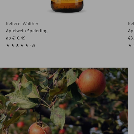
Kelterei Walther
Ke
Apfelwein Speierling
Ap
ab
€10,49
€3
8
(8)