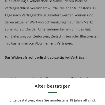
zur Lieferung alkoholischer Getränke, deren Preis bei
Vertragsschluss vereinbart wurde, die aber frühestens 30
Tage nach Vertragsschluss geliefert werden können und
deren aktueller Wert von Schwankungen auf dem Markt
abhängt, auf die der Unternehmer keinen Einfluss hat;
zur Lieferung von Zeitungen, Zeitschriften oder Illustrierten
mit Ausnahme von Abonnement-Verträgen.
Das Widerrufsrecht erlischt vorzeitig bei Verträgen
zur Lieferung versiegelter Waren, die aus Gründen des
Gesundheitsschutzes oder der Hygiene nicht zur Rückgabe
Alter bestätigen
geeignet sind, wenn ihre Versiegelung nach der Lieferung
entfernt wurde;
Bitte bestätigen, dass Sie mindestens 18 Jahre alt sind.