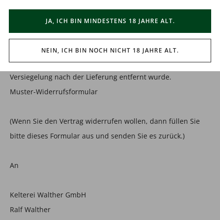
zur Lieferung von Waren, wenn diese nach der Lieferung
auf Grund ihrer Beschaffenheit untrennbar mit anderen
JA, ICH BIN MINDESTENS 18 JAHRE ALT.
Gütern vermischt wurden;
zur Lieferung von Ton- oder Videoaufnahmen oder
NEIN, ICH BIN NOCH NICHT 18 JAHRE ALT.
Computersoftware in einer versiegelten Packung, wenn die
Versiegelung nach der Lieferung entfernt wurde.
Muster-Widerrufsformular
(Wenn Sie den Vertrag widerrufen wollen, dann füllen Sie
bitte dieses Formular aus und senden Sie es zurück.)
An
Kelterei Walther GmbH
Ralf Walther