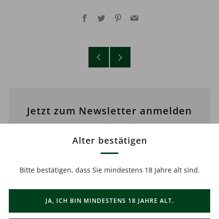
Facebook
Twitter
Pinterest
Email
Älterer
Neuerer
Post
Post
Jetzt zum Newsletter anmelden
und Vorteile sichern
Alter bestätigen
Abmeldung jederzeit möglich.
Bitte bestätigen, dass Sie mindestens 18 Jahre alt sind.
Email
JA, ICH BIN MINDESTENS 18 JAHRE ALT.
ABONNIEREN