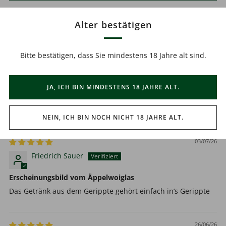
Alter bestätigen
Sort by
Bitte bestätigen, dass Sie mindestens 18 Jahre alt sind.
03/07/26
Philipp
JA, ICH BIN MINDESTENS 18 JAHRE ALT.
schöne Gläser
Gläser sind sehr schön. Versand hat dafür ewig gedauert.
NEIN, ICH BIN NOCH NICHT 18 JAHRE ALT.
03/07/26
Friedrich Sauer
Erscheinungsbild vom Äppelwoiglas
Das Getränk aus dem Gerippte gehört einfach in‘s Gerippte
26/06/26