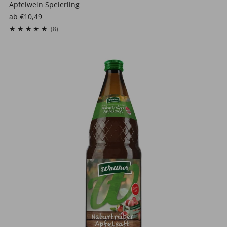
Apfelwein Speierling
ab
€10,49
8
(8)