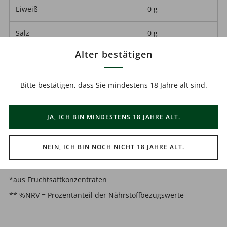
Eiweiß
0 g
Salz
0 g
Alter bestätigen
Zutaten:
Bitte bestätigen, dass Sie mindestens 18 Jahre alt sind.
Wasser, Orangensaft* (23 %), Apfelsaft (20 %), Zucker,
Kürbissaft* (5 %), Honigmelonensaft*, Zitronensaft*,
JA, ICH BIN MINDESTENS 18 JAHRE ALT.
Stabilisator Pektin, natürliches Aroma, Vitamin C, Extrakt aus
0,1 % Kürbiskernen, Beta-Carotin, Vitamin C (12 mg (15 %
NEIN, ICH BIN NOCH NICHT 18 JAHRE ALT.
NRV **)), Vitamin A (120μg (15 % NRV **)).
*aus Fruchtsaftkonzentraten
** %NRV = Prozentanteil der Nährstoffbezugswerte